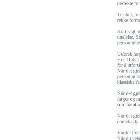
perfekte for
Til slutt, 
rekke forme
Kort sagt, 
uttalelse. 
personlighet
Utforsk farg
Hos OpticGa
for å utfors
Når det gjel
personlig to
klassiske f
Når det gjel
farger og m
som bambus 
Når det gjel
comeback, og
Vurder hvil
Når du velg