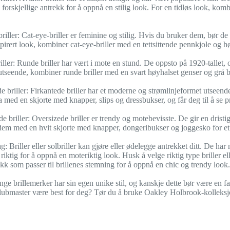
orskjellige antrekk for å oppnå en stilig look. For en tidløs look, komb
briller: Cat-eye-briller er feminine og stilig. Hvis du bruker dem, bør d
irert look, kombiner cat-eye-briller med en tettsittende pennkjole og h
iller: Runde briller har vært i mote en stund. De oppsto på 1920-tallet, o
utseende, kombiner runde briller med en svart høyhalset genser og grå b
de briller: Firkantede briller har et moderne og strømlinjeformet utsee
 med en skjorte med knapper, slips og dressbukser, og får deg til å se pro
e briller: Oversizede briller er trendy og motebevisste. De gir en dristig
em med en hvit skjorte med knapper, dongeribukser og joggesko for et
Briller eller solbriller kan gjøre eller ødelegge antrekket ditt. De har ma
riktig for å oppnå en moteriktig look. Husk å velge riktig type briller el
ekk som passer til brillenes stemning for å oppnå en chic og trendy look.
ge brillemerker har sin egen unike stil, og kanskje dette bør være en fak
bmaster være best for deg? Tør du å bruke Oakley Holbrook-kolleksjone