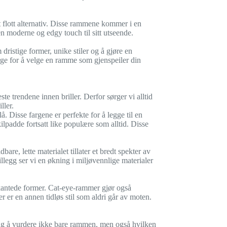
t flott alternativ. Disse rammene kommer i en
en moderne og edgy touch til sitt utseende.
ristige former, unike stiler og å gjøre en
ørge for å velge en ramme som gjenspeiler din
 trendene innen briller. Derfor sørger vi alltid
ller.
lå. Disse fargene er perfekte for å legge til en
kilpadde fortsatt like populære som alltid. Disse
are, lette materialet tillater et bredt spekter av
illegg ser vi en økning i miljøvennlige materialer
 firkantede former. Cat-eye-rammer gjør også
er er en annen tidløs stil som aldri går av moten.
viktig å vurdere ikke bare rammen, men også hvilken