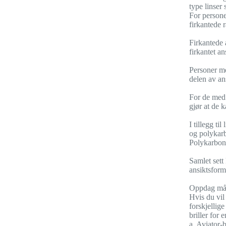
type linser
For persone
firkantede 
Firkantede 
firkantet an
Personer me
delen av an
For de med 
gjør at de 
I tillegg ti
og polykarb
Polykarbonat
Samlet sett 
ansiktsform
Oppdag måter
Hvis du vil 
forskjellige
briller for e
a. Aviator-b