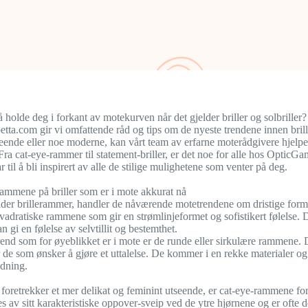
 holde deg i forkant av motekurven når det gjelder briller og solbriller
ta.com gir vi omfattende råd og tips om de nyeste trendene innen briller
seende eller noe moderne, kan vårt team av erfarne moterådgivere hjelpe
Fra cat-eye-rammer til statement-briller, er det noe for alle hos OpticGa
r til å bli inspirert av alle de stilige mulighetene som venter på deg.
 rammene på briller som er i mote akkurat nå
lder brillerammer, handler de nåværende motetrendene om dristige forme
vadratiske rammene som gir en strømlinjeformet og sofistikert følelse. 
n gi en følelse av selvtillit og bestemthet.
end som for øyeblikket er i mote er de runde eller sirkulære rammene. D
r de som ønsker å gjøre et uttalelse. De kommer i en rekke materialer og f
edning.
foretrekker et mer delikat og feminint utseende, er cat-eye-rammene fo
s av sitt karakteristiske oppover-sveip ved de ytre hjørnene og er ofte d