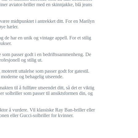
iner aviator-briller med en skinnjakke, blå jeans
e være midtpunktet i antrekket ditt. For en Marilyn
øye hæler.
g de har en unik og vintage appell. For et stilig
ukser.
nde som passer godt i en bedriftssammenheng. De
fesjonell og stilig ut.
 moterett uttalelse som passer godt for gatestil.
 moderne og behagelig utseende.
kten til å fullføre utseendet ditt, så det er viktig
ler solbriller som passer til ansiktsformen din, og
tor å vurdere. Vil klassiske Ray Ban-briller eller
n eller Gucci-solbriller for kvinner.