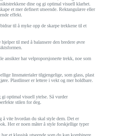
siktstrekkene dine og gi optimal visuell klarhet.
skape et mer definert utseende. Rektangulære eller
ende effekt.
bidrar til å myke opp de skarpe trekkene til et
e hjelper til med å balansere den bredere øvre
siktsformen.
le ansikter har velproporsjonerte trekk, noe som
ellige linsmaterialer tilgjengelige, som glass, plast
re. Plastlinser er lettere i vekt og mer holdbare.
 gi optimal visuell ytelse. Så vurder
erfekte stilen for deg.
tig å vite hvordan du skal style dem. Det er
ook. Her er noen måter å style forskjellige typer
. De har et klassisk utseende som du kan kombinere