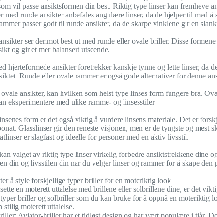
 som vil passe ansiktsformen din best. Riktig type linser kan fremheve an
r med runde ansikter anbefales angulære linser, da de hjelper til med å 
rammer passer godt til runde ansikter, da de skarpe vinklene gir en slank
ansikter ser derimot best ut med runde eller ovale briller. Disse formene 
sikt og gir et mer balansert utseende.
d hjerteformede ansikter foretrekker kanskje tynne og lette linser, da d
siktet. Runde eller ovale rammer er også gode alternativer for denne an
ovale ansikter, kan hvilken som helst type linses form fungere bra. Ova
kan eksperimentere med ulike ramme- og linsesstiler.
l linsenes form er det også viktig å vurdere linsens materiale. Det er forskj
onat. Glasslinser gir den reneste visjonen, men er de tyngste og mest skjø
linser er slagfast og ideelle for personer med en aktiv livsstil.
kan valget av riktig type linser virkelig forbedre ansiktstrekkene dine og
en din og livsstilen din når du velger linser og rammer for å skape den p
 å style forskjellige typer briller for en moteriktig look
sette en moterett uttalelse med brillene eller solbrillene dine, er det vik
 typer briller og solbriller som du kan bruke for å oppnå en moteriktig l
n stilig moterett uttalelse.
riller: Aviator-briller har et tidløst design og har vært populære i tiår