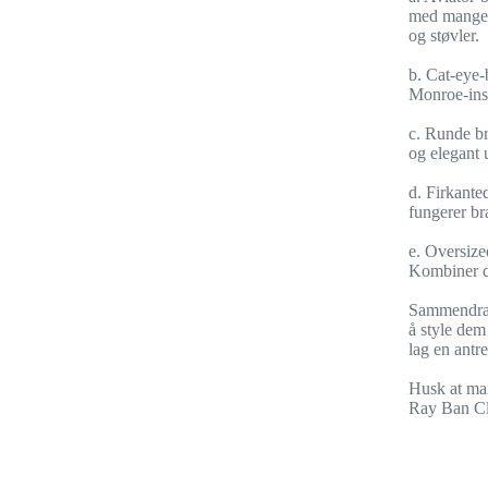
med mange f
og støvler.
b. Cat-eye-
Monroe-insp
c. Runde br
og elegant 
d. Firkante
fungerer bra
e. Oversized
Kombiner d
Sammendrag: 
å style dem 
lag en antr
Husk at man
Ray Ban Clu