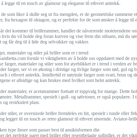
 å legge til en touch av glamour og eleganse til ethvert antrekk.
for de som liker å skille seg ut fra mengden, er de geometriske rammene e
r, fra hexagon til oktagon, og er perfekte for de som ønsker å legge til 
når det kommer til brillerammer, handler de nåværende motetrendene om d
Så hvis du vil holde deg foran kurven og vise frem din stilsans, må du s
 og får deg til å føle deg selvsikker og vakker.
er, materialer og stiler på briller som er i trend
mbetta.com forstår vi viktigheten av å holde oss oppdatert med de nyeste
ke farger, materialer og stiler som for øyeblikket er i trend i verden av bri
der farger, ser vi en økning i dristige og livlige farger som rød, gul og b
uch i ethvert antrekk. Imidlertid er nøytrale farger som svart, brun og s
argene er allsidige og kan brukes med hvilket som helst antrekk.
der materialer, er acetatrammer fortsatt et toppvalg for mange. Dette holdb
ønstre. Metallrammer, spesielt i gull- og sølvtoner, er også populære. I t
og resirkulert plast.
der stiler, er oversizede briller fremdeles en hit, spesielt i runde eller
 legger til en touch av retro glamour til ethvert utseende. Aviator-brill
ken type linser som passer best til ansiktsformen din
er det perfekte paret med briller eller reseptbelagte solbriller, er det 