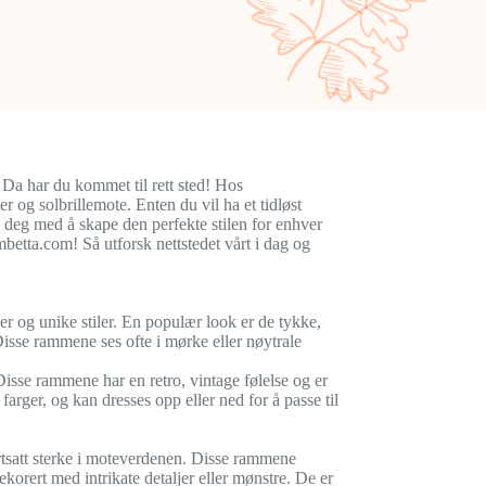
? Da har du kommet til rett sted! Hos
 og solbrillemote. Enten du vil ha et tidløst
 deg med å skape den perfekte stilen for enhver
mbetta.com! Så utforsk nettstedet vårt i dag og
r og unike stiler. En populær look er de tykke,
Disse rammene ses ofte i mørke eller nøytrale
isse rammene har en retro, vintage følelse og er
arger, og kan dresses opp eller ned for å passe til
rtsatt sterke i moteverdenen. Disse rammene
ekorert med intrikate detaljer eller mønstre. De er