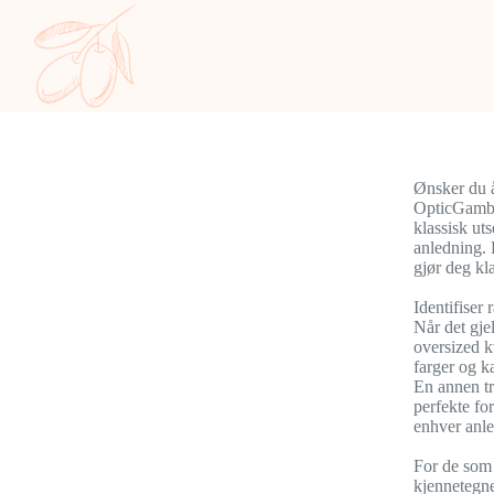
Ønsker du å
OpticGambet
klassisk ut
anledning. 
gjør deg kla
Identifiser
Når det gje
oversized k
farger og ka
En annen tr
perfekte fo
enhver anl
For de som 
kjennetegne