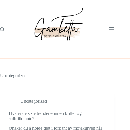
Hopp
til
innholdet
Uncategorized
Uncategorized
Hva er de siste trendene innen briller og
solbrillemote?
Ønsker du å holde deg i forkant av motekurven når