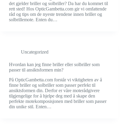
det gjelder briller og solbriller? Da har du kommet til
rett sted! Hos OpticGambetta.com gir vi omfattende
råd og tips om de nyeste trendene innen briller og
solbrillemote. Enten du…
Uncategorized
Hvordan kan jeg finne briller eller solbriller som
passer til ansiktsformen min?
På OpticGambetta.com forstår vi viktigheten av å
finne briller og solbriller som passer perfekt til
ansiktsformen din. Derfor er våre moterådgivere
tilgjengelige for å hjelpe deg med å skape den
perfekte motekomposisjonen med briller som passer
din unike stil. Enten…