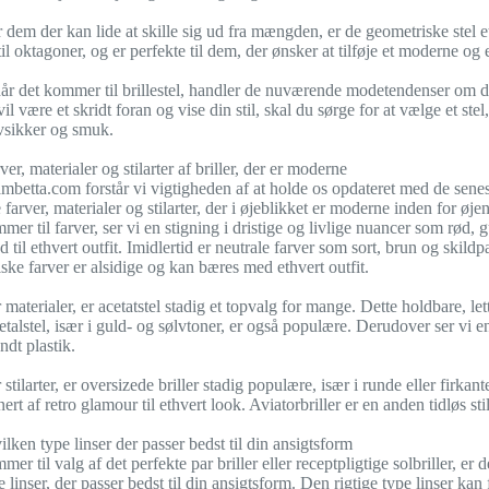
 dem der kan lide at skille sig ud fra mængden, er de geometriske stel et 
il oktagoner, og er perfekte til dem, der ønsker at tilføje et moderne og 
når det kommer til brillestel, handler de nuværende modetendenser om dri
il være et skridt foran og vise din stil, skal du sørge for at vælge et stel,
lvsikker og smuk.
er, materialer og stilarter af briller, der er moderne
betta.com forstår vi vigtigheden af at holde os opdateret med de seneste 
farver, materialer og stilarter, der i øjeblikket er moderne inden for øje
er til farver, ser vi en stigning i dristige og livlige nuancer som rød, gul
 til ethvert outfit. Imidlertid er neutrale farver som sort, brun og skild
iske farver er alsidige og kan bæres med ethvert outfit.
aterialer, er acetatstel stadig et topvalg for mange. Dette holdbare, lett
talstel, især i guld- og sølvtoner, er også populære. Derudover ser vi 
dt plastik.
tilarter, er oversizede briller stadig populære, især i runde eller firkan
snert af retro glamour til ethvert look. Aviatorbriller er en anden tidløs st
ilken type linser der passer bedst til din ansigtsform
er til valg af det perfekte par briller eller receptpligtige solbriller, er 
e linser, der passer bedst til din ansigtsform. Den rigtige type linser k