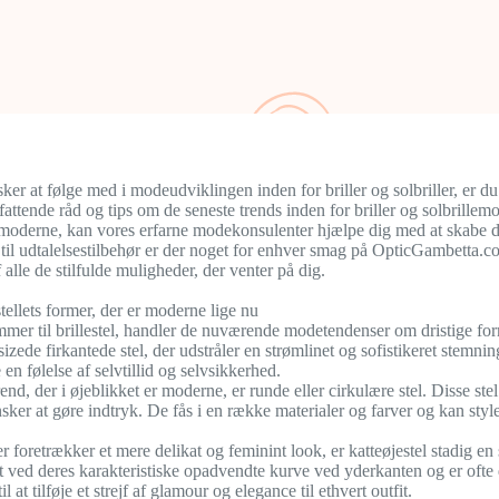
ker at følge med i modeudviklingen inden for briller og solbriller, er 
fattende råd og tips om de seneste trends inden for briller og solbrillem
 moderne, kan vores erfarne modekonsulenter hjælpe dig med at skabe den 
l til udtalelsestilbehør er der noget for enhver smag på OpticGambetta.
f alle de stilfulde muligheder, der venter på dig.
stellets former, der er moderne lige nu
mer til brillestel, handler de nuværende modetendenser om dristige form
izede firkantede stel, der udstråler en strømlinet og sofistikeret stemning
en følelse af selvtillid og selvsikkerhed.
nd, der i øjeblikket er moderne, er runde eller cirkulære stel. Disse stel 
sker at gøre indtryk. De fås i en række materialer og farver og kan styles
r foretrækker et mere delikat og feminint look, er katteøjestel stadig en
 ved deres karakteristiske opadvendte kurve ved yderkanten og er ofte d
il at tilføje et strejf af glamour og elegance til ethvert outfit.