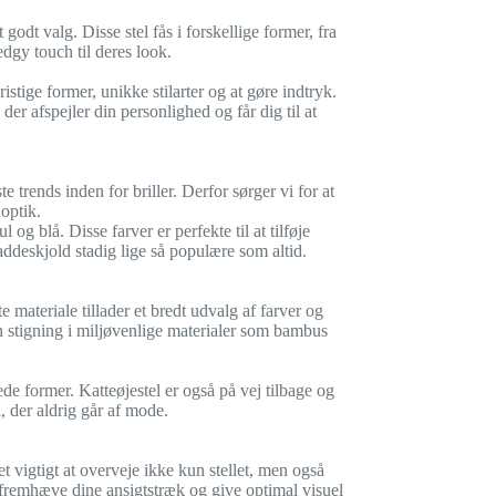
godt valg. Disse stel fås i forskellige former, fra
edgy touch til deres look.
stige former, unikke stilarter og at gøre indtryk.
 der afspejler din personlighed og får dig til at
trends inden for briller. Derfor sørger vi for at
noptik.
 og blå. Disse farver er perfekte til at tilføje
paddeskjold stadig lige så populære som altid.
e materiale tillader et bredt udvalg af farver og
en stigning i miljøvenlige materialer som bambus
tede former. Katteøjestel er også på vej tilbage og
il, der aldrig går af mode.
det vigtigt at overveje ikke kun stellet, men også
an fremhæve dine ansigtstræk og give optimal visuel