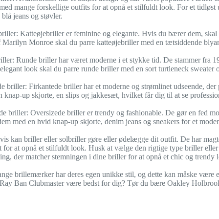
ed mange forskellige outfits for at opnå et stilfuldt look. For et tidløst
 blå jeans og støvler.
briller: Katteøjebriller er feminine og elegante. Hvis du bærer dem, skal 
af Marilyn Monroe skal du parre katteøjebriller med en tætsiddende blya
iller: Runde briller har været moderne i et stykke tid. De stammer fra 1
 elegant look skal du parre runde briller med en sort turtleneck sweater 
de briller: Firkantede briller har et moderne og strømlinet udseende, der 
knap-up skjorte, en slips og jakkesæt, hvilket får dig til at se professio
de briller: Oversizede briller er trendy og fashionable. De gør en fed mod
em med en hvid knap-up skjorte, denim jeans og sneakers for et moder
is kan briller eller solbriller gøre eller ødelægge dit outfit. De har magten
for at opnå et stilfuldt look. Husk at vælge den rigtige type briller eller 
ng, der matcher stemningen i dine briller for at opnå et chic og trendy 
nge brillemærker har deres egen unikke stil, og dette kan måske være e
er Ray Ban Clubmaster være bedst for dig? Tør du bære Oakley Holbrook-k