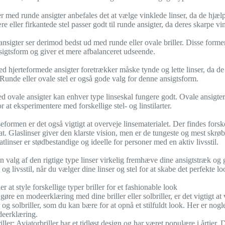
r med runde ansigter anbefales det at vælge vinklede linser, da de hjæl
e eller firkantede stel passer godt til runde ansigter, da deres skarpe vi
ansigter ser derimod bedst ud med runde eller ovale briller. Disse form
nsigtsform og giver et mere afbalanceret udseende.
d hjerteformede ansigter foretrækker måske tynde og lette linser, da de
. Runde eller ovale stel er også gode valg for denne ansigtsform.
 ovale ansigter kan enhver type linseskal fungere godt. Ovale ansigter 
 at eksperimentere med forskellige stel- og linstilarter.
eformen er det også vigtigt at overveje linsematerialet. Der findes forske
t. Glaslinser giver den klarste vision, men er de tungeste og mest skrøbe
tlinser er stødbestandige og ideelle for personer med en aktiv livsstil.
n valg af den rigtige type linser virkelig fremhæve dine ansigtstræk og
og livsstil, når du vælger dine linser og stel for at skabe det perfekte loo
at style forskellige typer briller for et fashionable look
gøre en modeerklæring med dine briller eller solbriller, er det vigtigt a
r og solbriller, som du kan bære for at opnå et stilfuldt look. Her er nogle
deerklæring.
iller: Aviatorbriller har et tidløst design og har været populære i årtier