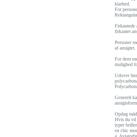
klarhed.
For persone
Rektangulær
Firkantede 
firkantet a
Personer me
af ansigtet
For dem med
mulighed for
Udover lins
polycarbona
Polycarbona
Generelt ka
ansigtsform 
Opdag måder 
Hvis du vil 
typer brille
en chic mo
a. Aviatorbr