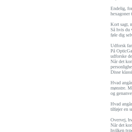
Endelig, for
hexagoner t
Kort sagt, 
Så hvis du v
føle dig se
Udforsk farv
På OpticGam
udforske de 
Når det komm
personlighed
Disse klass
Hvad angår m
mønstre. Me
og genanven
Hvad angår s
tilføjer en 
Overvej, hv
Når det komm
hvilken typ