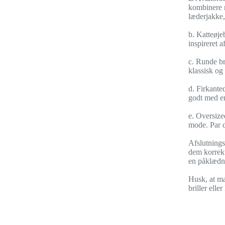
kombinere m
læderjakke,
b. Katteøje
inspireret 
c. Runde br
klassisk og
d. Firkante
godt med en 
e. Oversize
mode. Par d
Afslutningsv
dem korrekt 
en påklædni
Husk, at ma
briller ell