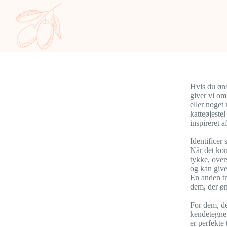
Hvis du øns
giver vi om
eller noget
katteøjeste
inspireret a
Identificer 
Når det kom
tykke, overs
og kan give 
En anden tre
dem, der øn
For dem, de
kendetegnet
er perfekte t