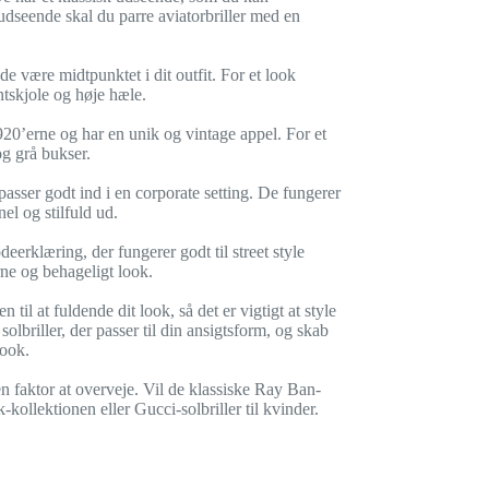
 udseende skal du parre aviatorbriller med en
de være midtpunktet i dit outfit. For et look
ntskjole og høje hæle.
920’erne og har en unik og vintage appel. For et
og grå bukser.
passer godt ind i en corporate setting. De fungerer
nel og stilfuld ud.
eerklæring, der fungerer godt til street style
ne og behageligt look.
 til at fuldende dit look, så det er vigtigt at style
solbriller, der passer til din ansigtsform, og skab
look.
n faktor at overveje. Vil de klassiske Ray Ban-
ollektionen eller Gucci-solbriller til kvinder.