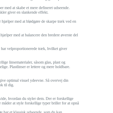
per med at skabe et mere defineret udseende.
nkler giver en slankende effekt.
er hjælper med at blødgøre de skarpe træk ved en
 hjælper med at balancere den bredere øverste del
har velproportionerede træk, hvilket giver
llige linsematerialer, såsom glas, plast og
lige. Plastlinser er lettere og mere holdbare.
 give optimal visuel ydeevne. Så overvej din
k til dig.
t vide, hvordan du styler dem. Der er forskellige
 måder at style forskellige typer briller for at opnå
. De har et klassisk udseende, som du kan